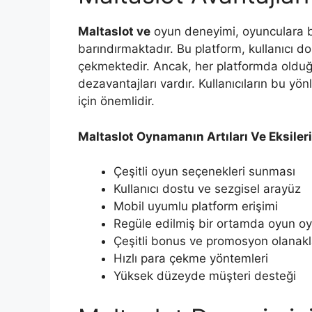
Maltaslot ve
oyun deneyimi, oyunculara bi
barındırmaktadır. Bu platform, kullanıcı do
çekmektedir. Ancak, her platformda olduğ
dezavantajları vardır. Kullanıcıların bu yö
için önemlidir.
Maltaslot Oynamanın Artıları Ve Eksileri
Çeşitli oyun seçenekleri sunması
Kullanıcı dostu ve sezgisel arayüz
Mobil uyumlu platform erişimi
Regüle edilmiş bir ortamda oyun o
Çeşitli bonus ve promosyon olanakl
Hızlı para çekme yöntemleri
Yüksek düzeyde müşteri desteği