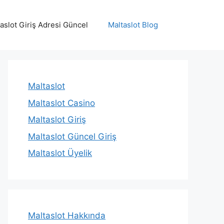
aslot Giriş Adresi Güncel
Maltaslot Blog
Maltaslot
Maltaslot Casino
Maltaslot Giriş
Maltaslot Güncel Giriş
Maltaslot Üyelik
Maltaslot Hakkında