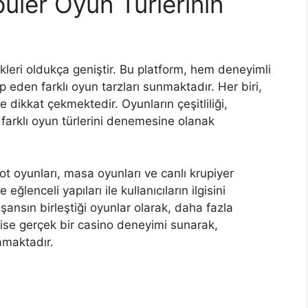
püler Oyun Türlerinin
ekleri oldukça geniştir. Bu platform, hem deneyimli
eden farklı oyun tarzları sunmaktadır. Her biri,
e dikkat çekmektedir. Oyunların çeşitliliği,
e farklı oyun türlerini denemesine olanak
ot oyunları, masa oyunları ve canlı krupiyer
 eğlenceli yapıları ile kullanıcıların ilgisini
şansın birleştiği oyunlar olarak, daha fazla
ı ise gerçek bir casino deneyimi sunarak,
amaktadır.