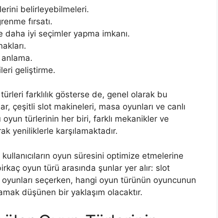
lerini belirleyebilmeleri.
ğrenme fırsatı.
daha iyi seçimler yapma imkanı.
akları.
nı anlama.
leri geliştirme.
rleri farklılık gösterse de, genel olarak bu
ar, çeşitli slot makineleri, masa oyunları ve canlı
oyun türlerinin her biri, farklı mekanikler ve
rak yeniliklerle karşılamaktadır.
k, kullanıcıların oyun süresini optimize etmelerine
irkaç oyun türü arasında şunlar yer alır: slot
Bu oyunları seçerken, hangi oyun türünün oyuncunun
amak düşünen bir yaklaşım olacaktır.