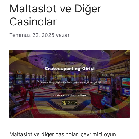
Maltaslot ve Diğer
Casinolar
Temmuz 22, 2025
yazar
Maltaslot ve diğer casinolar, çevrimiçi oyun