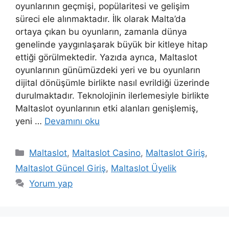
oyunlarının geçmişi, popülaritesi ve gelişim
süreci ele alınmaktadır. İlk olarak Malta’da
ortaya çıkan bu oyunların, zamanla dünya
genelinde yaygınlaşarak büyük bir kitleye hitap
ettiği görülmektedir. Yazıda ayrıca, Maltaslot
oyunlarının günümüzdeki yeri ve bu oyunların
dijital dönüşümle birlikte nasıl evrildiği üzerinde
durulmaktadır. Teknolojinin ilerlemesiyle birlikte
Maltaslot oyunlarının etki alanları genişlemiş,
yeni …
Devamını oku
Kategoriler
Maltaslot
,
Maltaslot Casino
,
Maltaslot Giriş
,
Maltaslot Güncel Giriş
,
Maltaslot Üyelik
Yorum yap