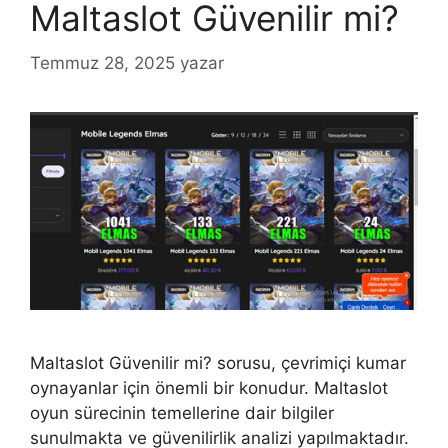
Maltaslot Güvenilir mi?
Temmuz 28, 2025
yazar
Maltaslot Güvenilir mi? sorusu, çevrimiçi kumar
oynayanlar için önemli bir konudur. Maltaslot
oyun sürecinin temellerine dair bilgiler
sunulmakta ve güvenilirlik analizi yapılmaktadır.