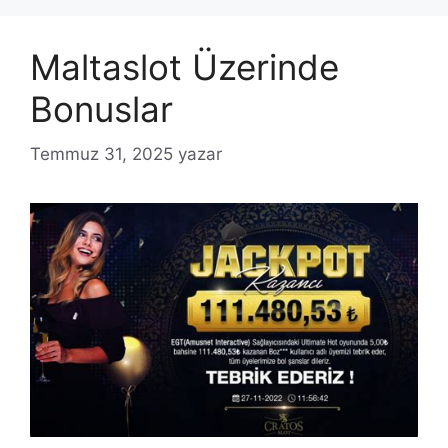
Maltaslot Üzerinde
Bonuslar
Temmuz 31, 2025
yazar