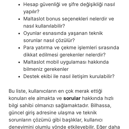
Hesap güvenliği ve şifre değişikliği nasıl
yapılır?
Maltaslot bonus seçenekleri nelerdir ve
nasıl kullanılabilir?
Oyunlar esnasında yaşanan teknik
sorunlar nasıl çözülür?
Para yatırma ve çekme işlemleri sırasında
dikkat edilmesi gerekenler nelerdir?
Maltaslot mobil uygulaması hakkında
bilmeniz gerekenler
Destek ekibi ile nasıl iletişim kurulabilir?
Bu liste, kullanıcıların en çok merak ettiği
konuları ele almakta ve
sorular
hakkında hızlı
bilgi sahibi olmanızı sağlamaktadır. Bilhassa,
güncel giriş adresine ulaşma ve teknik
sorunların çözümü gibi başlıklar, kullanıcı
deneyimini olumlu yönde etkileyebilir. Eğer daha