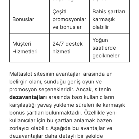
Çeşitli
Bahis şartları
Bonuslar
promosyonlar
karmaşık
ve bonuslar
olabilir
Yoğun
Müşteri
24/7 destek
saatlerde
Hizmetleri
hizmeti
gecikmeler
Maltaslot sitesinin avantajları arasında en
belirgin olanı, sunduğu geniş oyun ve
promosyon seçenekleridir. Ancak, sitenin
dezavantajları
arasında bazı kullanıcıların
karşılaştığı yavaş yükleme süreleri ile karmaşık
bonus şartları bulunmaktadır. Özellikle yeni
kullanıcılar için bu şartları anlamak bazen
zorlayıcı olabilir. Aşağıda bu avantajlar ve
dezavantajlar daha detaylı bir şekilde