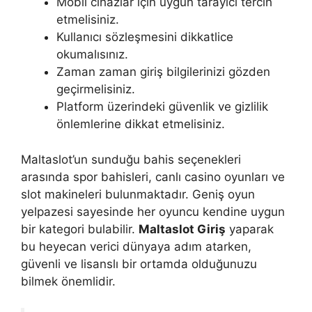
Mobil cihazlar için uygun tarayıcı tercih
etmelisiniz.
Kullanıcı sözleşmesini dikkatlice
okumalısınız.
Zaman zaman giriş bilgilerinizi gözden
geçirmelisiniz.
Platform üzerindeki güvenlik ve gizlilik
önlemlerine dikkat etmelisiniz.
Maltaslot’un sunduğu bahis seçenekleri
arasında spor bahisleri, canlı casino oyunları ve
slot makineleri bulunmaktadır. Geniş oyun
yelpazesi sayesinde her oyuncu kendine uygun
bir kategori bulabilir.
Maltaslot Giriş
yaparak
bu heyecan verici dünyaya adım atarken,
güvenli ve lisanslı bir ortamda olduğunuzu
bilmek önemlidir.