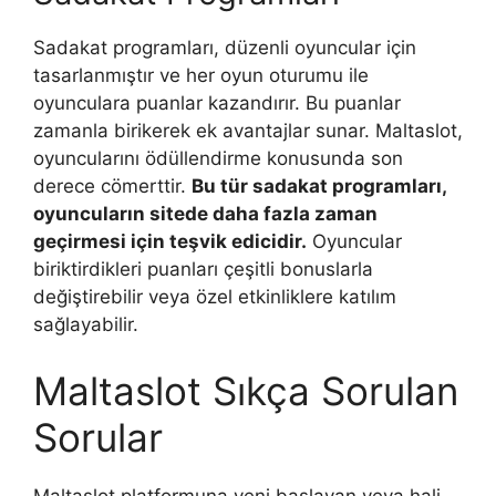
Sadakat programları, düzenli oyuncular için
tasarlanmıştır ve her oyun oturumu ile
oyunculara puanlar kazandırır. Bu puanlar
zamanla birikerek ek avantajlar sunar. Maltaslot,
oyuncularını ödüllendirme konusunda son
derece cömerttir.
Bu tür sadakat programları,
oyuncuların sitede daha fazla zaman
geçirmesi için teşvik edicidir.
Oyuncular
biriktirdikleri puanları çeşitli bonuslarla
değiştirebilir veya özel etkinliklere katılım
sağlayabilir.
Maltaslot Sıkça Sorulan
Sorular
Maltaslot platformuna yeni başlayan veya hali