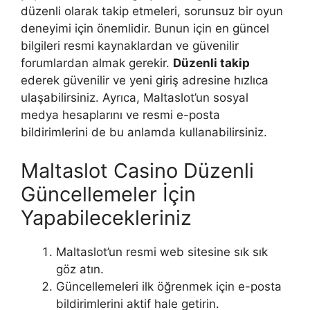
düzenli olarak takip etmeleri, sorunsuz bir oyun
deneyimi için önemlidir. Bunun için en güncel
bilgileri resmi kaynaklardan ve güvenilir
forumlardan almak gerekir.
Düzenli takip
ederek güvenilir ve yeni giriş adresine hızlıca
ulaşabilirsiniz. Ayrıca, Maltaslot’un sosyal
medya hesaplarını ve resmi e-posta
bildirimlerini de bu anlamda kullanabilirsiniz.
Maltaslot Casino Düzenli
Güncellemeler İçin
Yapabilecekleriniz
Maltaslot’un resmi web sitesine sık sık
göz atın.
Güncellemeleri ilk öğrenmek için e-posta
bildirimlerini aktif hale getirin.