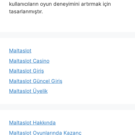
kullanıcıların oyun deneyimini artırmak için
tasarlanmıştır.
Maltaslot
Maltaslot Casino
Maltaslot Giriş
Maltaslot Güncel Giriş
Maltaslot Üyelik
Maltaslot Hakkında
Maltaslot Oyunlarında Kazanç