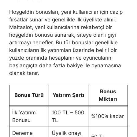
Hoşgeldin bonusları, yeni kullanıcılar için cazip
fırsatlar sunar ve genellikle ilk üyelikte alınır.
Maltaslot, yeni kullanıcılarına rekabetçi bir
hoşgeldin bonusu sunarak, siteye olan ilgiyi
artırmayı hedefler. Bu tür bonuslar genellikle
kullanıcıların ilk yatırımları üzerinde belirli bir
yüzde oranında hesaplanır ve oyuncuların
başlangıçta daha fazla bakiye ile oynamasına
olanak tanır.
Bonus
Bonus Türü
Yatırım Şartı
Miktarı
İlk Yatırım
100 TL – 500
%100’e kadar
Bonusu
TL
Deneme
Üyelik onayı
50 TL