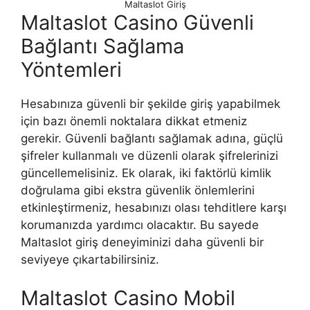
Maltaslot Giriş
Maltaslot Casino Güvenli
Bağlantı Sağlama
Yöntemleri
Hesabınıza güvenli bir şekilde giriş yapabilmek
için bazı önemli noktalara dikkat etmeniz
gerekir. Güvenli bağlantı sağlamak adına, güçlü
şifreler kullanmalı ve düzenli olarak şifrelerinizi
güncellemelisiniz. Ek olarak, iki faktörlü kimlik
doğrulama gibi ekstra güvenlik önlemlerini
etkinleştirmeniz, hesabınızı olası tehditlere karşı
korumanızda yardımcı olacaktır. Bu sayede
Maltaslot giriş deneyiminizi daha güvenli bir
seviyeye çıkartabilirsiniz.
Maltaslot Casino Mobil