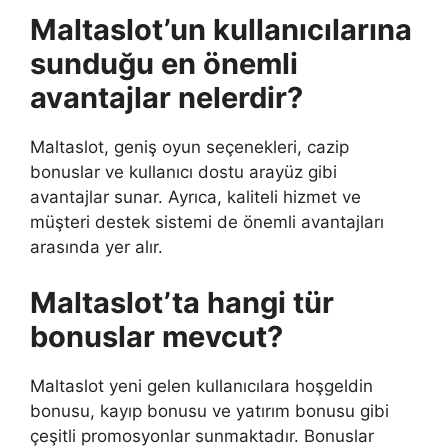
Maltaslot’un kullanıcılarına
sunduğu en önemli
avantajlar nelerdir?
Maltaslot, geniş oyun seçenekleri, cazip
bonuslar ve kullanıcı dostu arayüz gibi
avantajlar sunar. Ayrıca, kaliteli hizmet ve
müşteri destek sistemi de önemli avantajları
arasında yer alır.
Maltaslot’ta hangi tür
bonuslar mevcut?
Maltaslot yeni gelen kullanıcılara hoşgeldin
bonusu, kayıp bonusu ve yatırım bonusu gibi
çeşitli promosyonlar sunmaktadır. Bonuslar