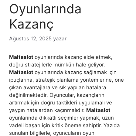
Oyunlarında
Kazanç
Ağustos 12, 2025
yazar
Maltaslot
oyunlarında kazanç elde etmek,
doğru stratejilerle mümkün hale geliyor.
Maltaslot
oyunlarında kazanç sağlamak için
ipuçlarına, stratejik planlama yöntemlerine, öne
çıkan avantajlara ve sık yapılan hatalara
değinilmektedir. Oyuncular, kazançlarını
artırmak için doğru taktikleri uygulamalı ve
yaygın hatalardan kaçınmalıdır.
Maltaslot
oyunlarında dikkatli seçimler yapmak, uzun
vadeli başarı için kritik öneme sahiptir. Yazıda
sunulan bilgilerle, oyuncuların oyun