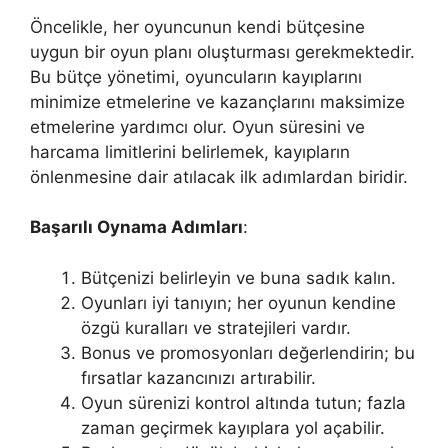
Öncelikle, her oyuncunun kendi bütçesine
uygun bir oyun planı oluşturması gerekmektedir.
Bu bütçe yönetimi, oyuncuların kayıplarını
minimize etmelerine ve kazançlarını maksimize
etmelerine yardımcı olur. Oyun süresini ve
harcama limitlerini belirlemek, kayıpların
önlenmesine dair atılacak ilk adımlardan biridir.
Başarılı Oynama Adımları
:
Bütçenizi belirleyin ve buna sadık kalın.
Oyunları iyi tanıyın; her oyunun kendine
özgü kuralları ve stratejileri vardır.
Bonus ve promosyonları değerlendirin; bu
fırsatlar kazancınızı artırabilir.
Oyun sürenizi kontrol altında tutun; fazla
zaman geçirmek kayıplara yol açabilir.