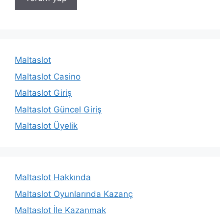
Maltaslot
Maltaslot Casino
Maltaslot Giriş
Maltaslot Güncel Giriş
Maltaslot Üyelik
Maltaslot Hakkında
Maltaslot Oyunlarında Kazanç
Maltaslot İle Kazanmak