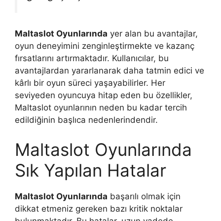
Maltaslot Oyunlarında
yer alan bu avantajlar,
oyun deneyimini zenginleştirmekte ve kazanç
fırsatlarını artırmaktadır. Kullanıcılar, bu
avantajlardan yararlanarak daha tatmin edici ve
kârlı bir oyun süreci yaşayabilirler. Her
seviyeden oyuncuya hitap eden bu özellikler,
Maltaslot oyunlarının neden bu kadar tercih
edildiğinin başlıca nedenlerindendir.
Maltaslot Oyunlarında
Sık Yapılan Hatalar
Maltaslot Oyunlarında
başarılı olmak için
dikkat etmeniz gereken bazı kritik noktalar
bulunmaktadır. Bu hatalar, uzun vadede