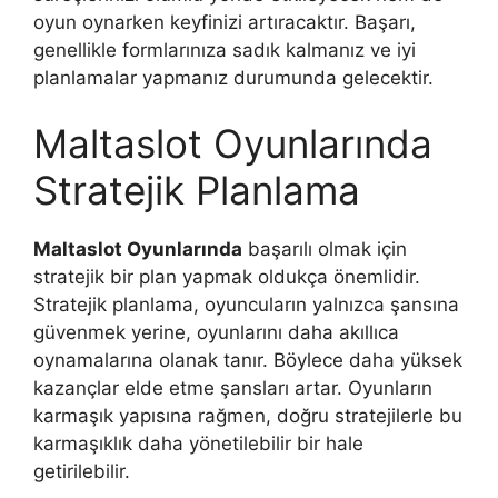
oyun oynarken keyfinizi artıracaktır. Başarı,
genellikle formlarınıza sadık kalmanız ve iyi
planlamalar yapmanız durumunda gelecektir.
Maltaslot Oyunlarında
Stratejik Planlama
Maltaslot Oyunlarında
başarılı olmak için
stratejik bir plan yapmak oldukça önemlidir.
Stratejik planlama, oyuncuların yalnızca şansına
güvenmek yerine, oyunlarını daha akıllıca
oynamalarına olanak tanır. Böylece daha yüksek
kazançlar elde etme şansları artar. Oyunların
karmaşık yapısına rağmen, doğru stratejilerle bu
karmaşıklık daha yönetilebilir bir hale
getirilebilir.