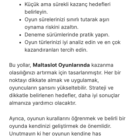
Küçük ama sürekli kazanç hedefleri
belirleyin.
Oyun sürelerinizi sınırlı tutarak aşırı
oynama riskini azaltın.
Deneme sürümlerinde pratik yapın.
Oyun türlerinizi iyi analiz edin ve en çok
kazandıranları tercih edin.
Bu yollar,
Maltaslot Oyunlarında
kazanma
olasılığınızı artırmak için tasarlanmıştır. Her bir
noktayı dikkate almak ve uygulamak,
oyuncuların şansını yükseltebilir. Strateji ve
dikkatle belirlenen hedefler, daha iyi sonuçlar
almanıza yardımcı olacaktır.
Ayrıca, oyunun kurallarını öğrenmek ve belirli bir
oyunda kendinizi geliştirmek de önemlidir.
Unutmayın ki her oyunun kendine has