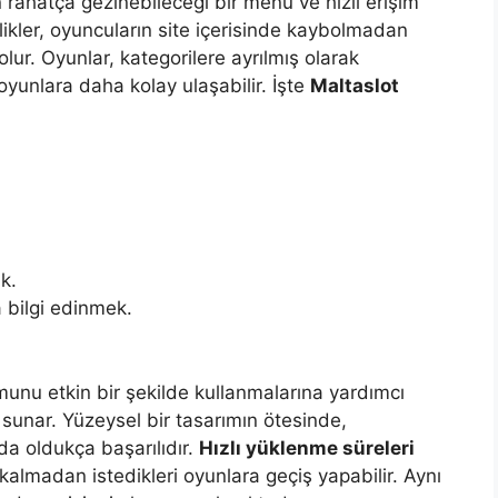
ın rahatça gezinebileceği bir menü ve hızlı erişim
likler, oyuncuların site içerisinde kaybolmadan
olur. Oyunlar, kategorilere ayrılmış olarak
i oyunlara daha kolay ulaşabilir. İşte
Maltaslot
k.
 bilgi edinmek.
rmunu etkin bir şekilde kullanmalarına yardımcı
sunar. Yüzeysel bir tasarımın ötesinde,
da oldukça başarılıdır.
Hızlı yüklenme süreleri
almadan istedikleri oyunlara geçiş yapabilir. Aynı