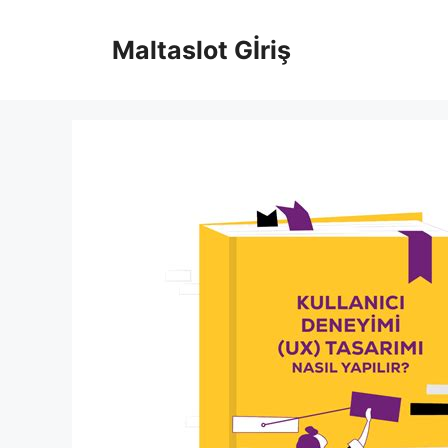
İçeriğe
atla
Maltaslot Gİriş