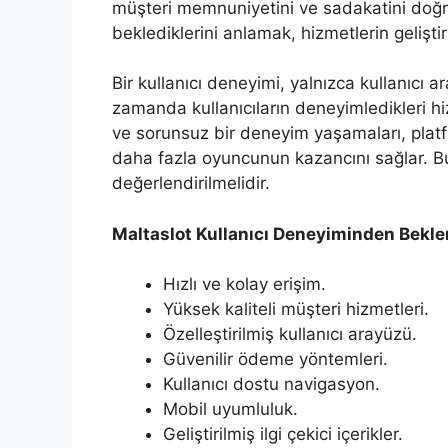
müşteri memnuniyetini ve sadakatini doğrud
beklediklerini anlamak, hizmetlerin geliştiri
Bir kullanıcı deneyimi, yalnızca kullanıcı 
zamanda kullanıcıların deneyimledikleri hiz
ve sorunsuz bir deneyim yaşamaları, platf
daha fazla oyuncunun kazancını sağlar. Bu
değerlendirilmelidir.
Maltaslot Kullanıcı Deneyiminden Bekle
Hızlı ve kolay erişim.
Yüksek kaliteli müşteri hizmetleri.
Özelleştirilmiş kullanıcı arayüzü.
Güvenilir ödeme yöntemleri.
Kullanıcı dostu navigasyon.
Mobil uyumluluk.
Geliştirilmiş ilgi çekici içerikler.