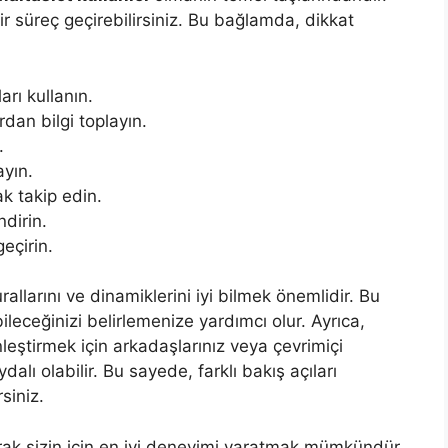
r süreç geçirebilirsiniz. Bu bağlamda, dikkat
rı kullanın.
dan bilgi toplayın.
.
ayın.
ak takip edin.
dirin.
geçirin.
kurallarını ve dinamiklerini iyi bilmek önemlidir. Bu
ileceğinizi belirlemenize yardımcı olur. Ayrıca,
leştirmek için arkadaşlarınız veya çevrimiçi
alı olabilir. Bu sayede, farklı bakış açıları
siniz.
ak sizin için en iyi deneyimi yaratmak mümkündür.