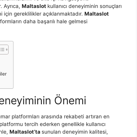
. Ayrıca,
Maltaslot
kullanıcı deneyiminin sonuçları
 için gereklilikler açıklanmaktadır.
Maltaslot
atformların daha başarılı hale gelmesi
iler
Deneyiminin Önemi
mar platformları arasında rekabeti artıran en
r platformu tercih ederken genellikle kullanıcı
nle,
Maltaslot’ta
sunulan deneyimin kalitesi,