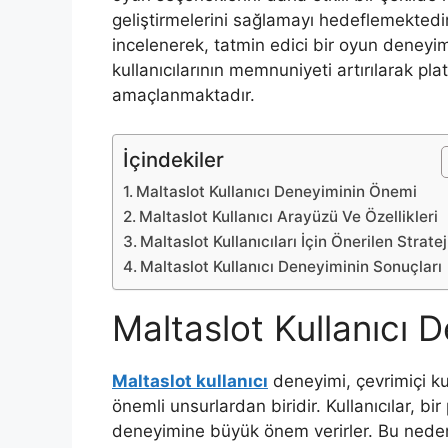
geliştirmelerini sağlamayı hedeflemektedir
incelenerek, tatmin edici bir oyun deneyimi
kullanıcılarının memnuniyeti artırılarak pl
amaçlanmaktadır.
İçindekiler
Maltaslot Kullanıcı Deneyiminin Önemi
Maltaslot Kullanıcı Arayüzü Ve Özellikleri
Maltaslot Kullanıcıları İçin Önerilen Stratej
Maltaslot Kullanıcı Deneyiminin Sonuçları
Maltaslot Kullanıcı 
Maltaslot kullanıcı
deneyimi, çevrimiçi ku
önemli unsurlardan biridir. Kullanıcılar, bi
deneyimine büyük önem verirler. Bu nede