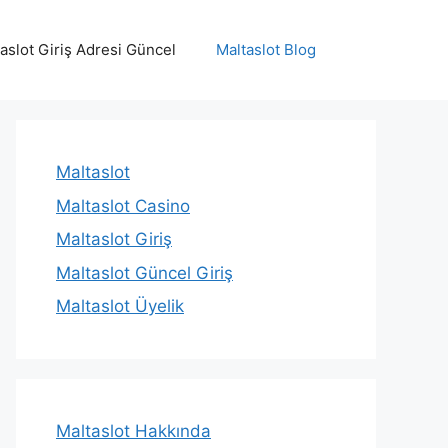
aslot Giriş Adresi Güncel
Maltaslot Blog
Maltaslot
Maltaslot Casino
Maltaslot Giriş
Maltaslot Güncel Giriş
Maltaslot Üyelik
Maltaslot Hakkında