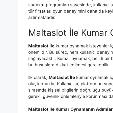
sadakat programları sayesinde, kullanıcıla
tür fırsatlar, oyun deneyimini daha da keyi
artırmaktadır.
Maltaslot İle Kumar
Maltaslot İle
kumar oynamak isteyenler için
önemlidir. Bu süreç, hem kullanıcı deneyi
sağlayacaktır. Kumar oynamak, belirli bir b
bu hususlara dikkat edilmesi gerekebilir.
İlk olarak,
Maltaslot İle
kumar oynamak için
oluşturmaktır. Kullanıcılar, platformun sun
sırasında kişisel bilgilerin doğruluğu büy
gerekli güvenlik önlemleriyle korunması da
Maltaslot İle Kumar Oynamanın Adımlar