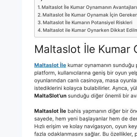
Maltaslot İle Kumar Oynamanın Avantajlar
Maltaslot İle Kumar Oynamak İçin Gereken
Maltaslot İle Kumarın Potansiyel Riskleri
Maltaslot ile Kumar Oynarken Dikkat Edil
Maltaslot İle Kumar 
Maltaslot İle
kumar oynamanın sunduğu pek
platform, kullanıcılarına geniş bir oyun y
oyunlarından canlı casinoya, masa oyunla
istediklerini kolayca bulabilirler. Ayrıca, y
MaltaSlot’un
sunduğu diğer önemli bir ava
Maltaslot İle
bahis yapmanın diğer bir öne
sayede, hem yeni başlayanlar hem de deney
Hızlı erişim ve kolay navigasyon, oyun keyf
fazla odaklanmasını sağlar. Bu özellikler,