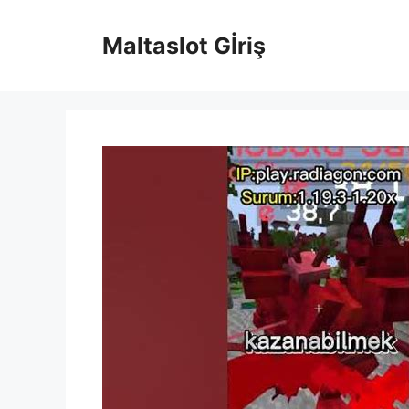
İçeriğe
atla
Maltaslot Gİriş