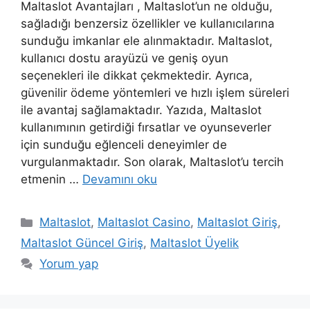
Maltaslot Avantajları , Maltaslot’un ne olduğu,
sağladığı benzersiz özellikler ve kullanıcılarına
sunduğu imkanlar ele alınmaktadır. Maltaslot,
kullanıcı dostu arayüzü ve geniş oyun
seçenekleri ile dikkat çekmektedir. Ayrıca,
güvenilir ödeme yöntemleri ve hızlı işlem süreleri
ile avantaj sağlamaktadır. Yazıda, Maltaslot
kullanımının getirdiği fırsatlar ve oyunseverler
için sunduğu eğlenceli deneyimler de
vurgulanmaktadır. Son olarak, Maltaslot’u tercih
etmenin …
Devamını oku
Kategoriler
Maltaslot
,
Maltaslot Casino
,
Maltaslot Giriş
,
Maltaslot Güncel Giriş
,
Maltaslot Üyelik
Yorum yap