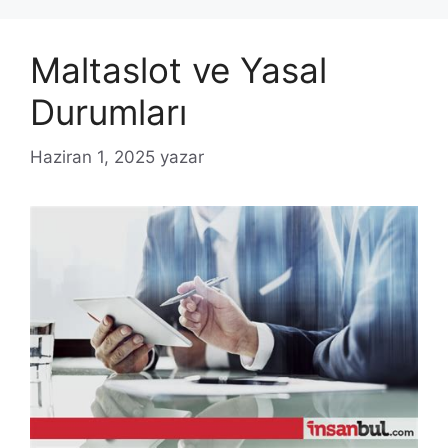
Maltaslot ve Yasal
Durumları
Haziran 1, 2025
yazar