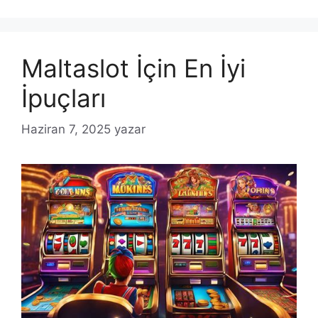
Maltaslot İçin En İyi
İpuçları
Haziran 7, 2025
yazar