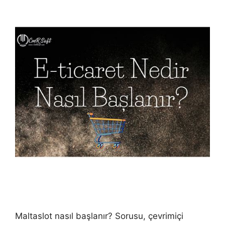
Maltaslot nasıl başlanır? Sorusu, çevrimiçi