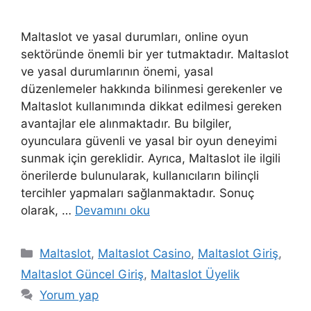
Maltaslot ve yasal durumları, online oyun
sektöründe önemli bir yer tutmaktadır. Maltaslot
ve yasal durumlarının önemi, yasal
düzenlemeler hakkında bilinmesi gerekenler ve
Maltaslot kullanımında dikkat edilmesi gereken
avantajlar ele alınmaktadır. Bu bilgiler,
oyunculara güvenli ve yasal bir oyun deneyimi
sunmak için gereklidir. Ayrıca, Maltaslot ile ilgili
önerilerde bulunularak, kullanıcıların bilinçli
tercihler yapmaları sağlanmaktadır. Sonuç
olarak, …
Devamını oku
Kategoriler
Maltaslot
,
Maltaslot Casino
,
Maltaslot Giriş
,
Maltaslot Güncel Giriş
,
Maltaslot Üyelik
Yorum yap