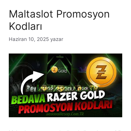
Maltaslot Promosyon
Kodları
Haziran 10, 2025
yazar