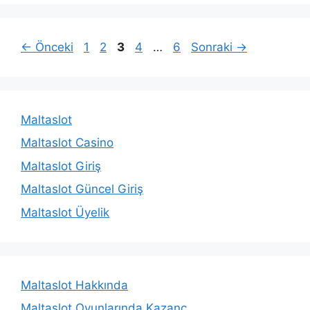
Sayfa
Sayfa
Sayfa
Sayfa
Sayfa
←
Önceki
1
2
3
4
…
6
Sonraki
→
Maltaslot
Maltaslot Casino
Maltaslot Giriş
Maltaslot Güncel Giriş
Maltaslot Üyelik
Maltaslot Hakkında
Maltaslot Oyunlarında Kazanç