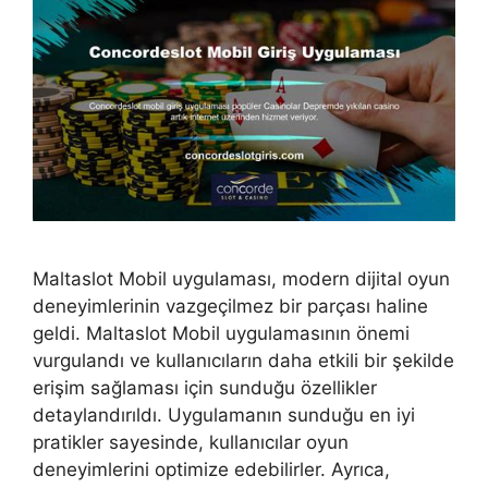
Maltaslot Mobil uygulaması, modern dijital oyun
deneyimlerinin vazgeçilmez bir parçası haline
geldi. Maltaslot Mobil uygulamasının önemi
vurgulandı ve kullanıcıların daha etkili bir şekilde
erişim sağlaması için sunduğu özellikler
detaylandırıldı. Uygulamanın sunduğu en iyi
pratikler sayesinde, kullanıcılar oyun
deneyimlerini optimize edebilirler. Ayrıca,