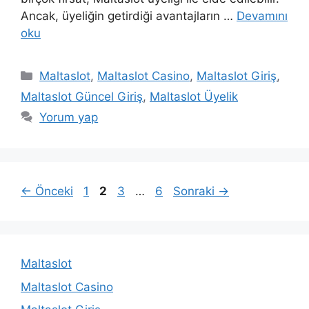
Ancak, üyeliğin getirdiği avantajların …
Devamını
oku
Kategoriler
Maltaslot
,
Maltaslot Casino
,
Maltaslot Giriş
,
Maltaslot Güncel Giriş
,
Maltaslot Üyelik
Yorum yap
Sayfa
Sayfa
Sayfa
Sayfa
←
Önceki
1
2
3
…
6
Sonraki
→
Maltaslot
Maltaslot Casino