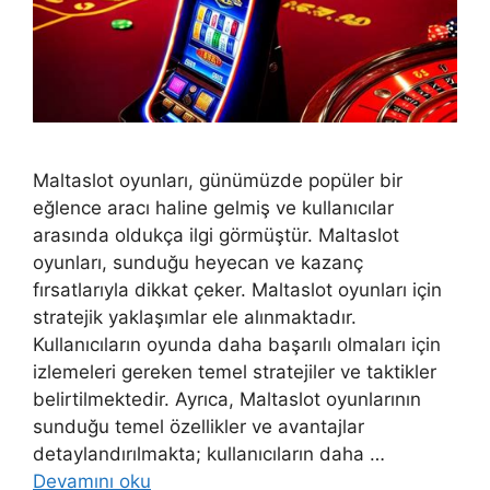
Maltaslot oyunları, günümüzde popüler bir
eğlence aracı haline gelmiş ve kullanıcılar
arasında oldukça ilgi görmüştür. Maltaslot
oyunları, sunduğu heyecan ve kazanç
fırsatlarıyla dikkat çeker. Maltaslot oyunları için
stratejik yaklaşımlar ele alınmaktadır.
Kullanıcıların oyunda daha başarılı olmaları için
izlemeleri gereken temel stratejiler ve taktikler
belirtilmektedir. Ayrıca, Maltaslot oyunlarının
sunduğu temel özellikler ve avantajlar
detaylandırılmakta; kullanıcıların daha …
Devamını oku