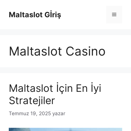
İçeriğe
atla
Maltaslot Gİriş
Menü
Maltaslot Casino
Maltaslot İçin En İyi
Stratejiler
Temmuz 19, 2025
yazar