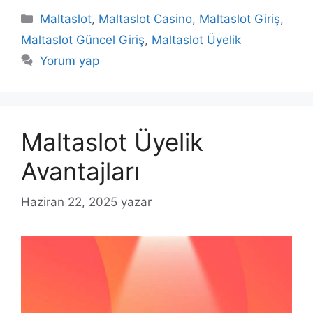
Kategoriler
Maltaslot
,
Maltaslot Casino
,
Maltaslot Giriş
,
Maltaslot Güncel Giriş
,
Maltaslot Üyelik
Yorum yap
Maltaslot Üyelik
Avantajları
Haziran 22, 2025
yazar