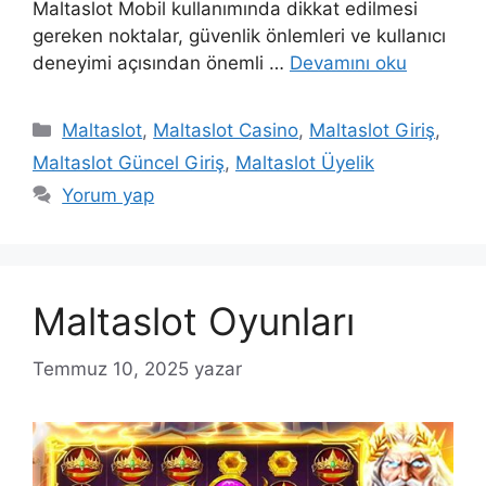
Maltaslot Mobil kullanımında dikkat edilmesi
gereken noktalar, güvenlik önlemleri ve kullanıcı
deneyimi açısından önemli …
Devamını oku
Kategoriler
Maltaslot
,
Maltaslot Casino
,
Maltaslot Giriş
,
Maltaslot Güncel Giriş
,
Maltaslot Üyelik
Yorum yap
Maltaslot Oyunları
Temmuz 10, 2025
yazar