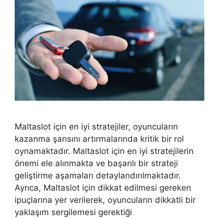
Maltaslot için en iyi stratejiler, oyuncuların
kazanma şansını artırmalarında kritik bir rol
oynamaktadır. Maltaslot için en iyi stratejilerin
önemi ele alınmakta ve başarılı bir strateji
geliştirme aşamaları detaylandırılmaktadır.
Ayrıca, Maltaslot için dikkat edilmesi gereken
ipuçlarına yer verilerek, oyuncuların dikkatli bir
yaklaşım sergilemesi gerektiği