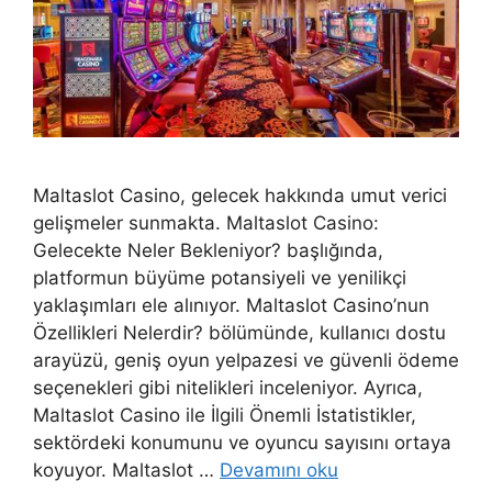
Maltaslot Casino, gelecek hakkında umut verici
gelişmeler sunmakta. Maltaslot Casino:
Gelecekte Neler Bekleniyor? başlığında,
platformun büyüme potansiyeli ve yenilikçi
yaklaşımları ele alınıyor. Maltaslot Casino’nun
Özellikleri Nelerdir? bölümünde, kullanıcı dostu
arayüzü, geniş oyun yelpazesi ve güvenli ödeme
seçenekleri gibi nitelikleri inceleniyor. Ayrıca,
Maltaslot Casino ile İlgili Önemli İstatistikler,
sektördeki konumunu ve oyuncu sayısını ortaya
koyuyor. Maltaslot …
Devamını oku