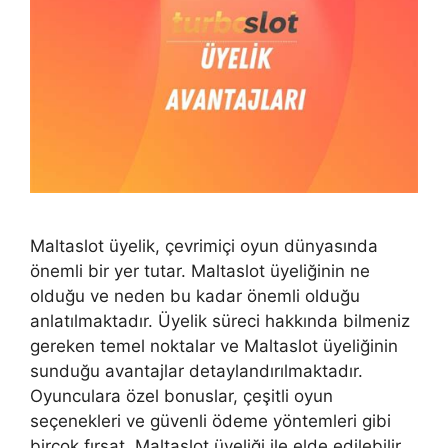
Maltaslot üyelik, çevrimiçi oyun dünyasında
önemli bir yer tutar. Maltaslot üyeliğinin ne
olduğu ve neden bu kadar önemli olduğu
anlatılmaktadır. Üyelik süreci hakkında bilmeniz
gereken temel noktalar ve Maltaslot üyeliğinin
sunduğu avantajlar detaylandırılmaktadır.
Oyunculara özel bonuslar, çeşitli oyun
seçenekleri ve güvenli ödeme yöntemleri gibi
birçok fırsat, Maltaslot üyeliği ile elde edilebilir.