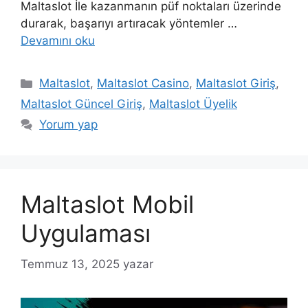
Maltaslot İle kazanmanın püf noktaları üzerinde
durarak, başarıyı artıracak yöntemler …
Devamını oku
Kategoriler
Maltaslot
,
Maltaslot Casino
,
Maltaslot Giriş
,
Maltaslot Güncel Giriş
,
Maltaslot Üyelik
Yorum yap
Maltaslot Mobil
Uygulaması
Temmuz 13, 2025
yazar