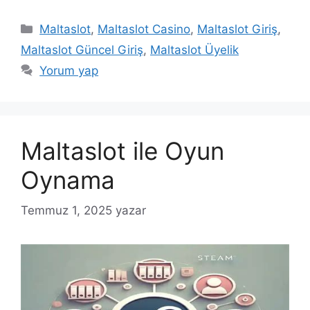
Kategoriler
Maltaslot
,
Maltaslot Casino
,
Maltaslot Giriş
,
Maltaslot Güncel Giriş
,
Maltaslot Üyelik
Yorum yap
Maltaslot ile Oyun
Oynama
Temmuz 1, 2025
yazar